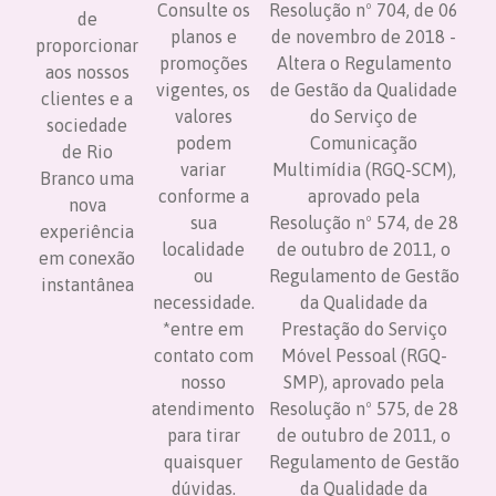
Consulte os
Resolução nº 704, de 06
de
planos e
de novembro de 2018 -
proporcionar
promoções
Altera o Regulamento
aos nossos
vigentes, os
de Gestão da Qualidade
clientes e a
valores
do Serviço de
sociedade
podem
Comunicação
de Rio
variar
Multimídia (RGQ-SCM),
Branco uma
conforme a
aprovado pela
nova
sua
Resolução nº 574, de 28
experiência
localidade
de outubro de 2011, o
em conexão
ou
Regulamento de Gestão
instantânea
necessidade.
da Qualidade da
*entre em
Prestação do Serviço
contato com
Móvel Pessoal (RGQ-
nosso
SMP), aprovado pela
atendimento
Resolução nº 575, de 28
para tirar
de outubro de 2011, o
quaisquer
Regulamento de Gestão
dúvidas.
da Qualidade da